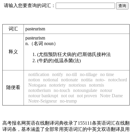
请输入您要查询的词汇：
词汇
pasteurism
pasteurism
n.
（名词
noun
）
释义
(尤指预防狂犬病的)巴斯德氏接种法
(牛奶的)低温杀菌(法)
notification
notify
no-till
no-tillage
no time
notion
notional
notionate
notitia
noto-
notochord
Notogaea
notoriety
notorious
notornis
随便看
nototherium
no-touch
notoungulate
notour
notour bankrupt
not out
not proven
Notre Dame
Notre-Seigneur
no-trump
高考报名网英语在线翻译词典收录了155111条英语词汇在线翻
译词条，基本涵盖了全部常用英语词汇的中英文双语翻译及用