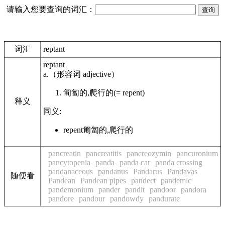
请输入您要查询的词汇：
词汇
reptant
reptant
a.
（形容词
adjective
）
匍匐的,爬行的
(= repent)
释义
同义:
repent
匍匐的,爬行的
pancreatin
pancreatitis
pancreozymin
pancuronium
pancytopenia
panda
panda car
panda crossing
pandanaceous
pandanus
Pandarus
Pandavas
随便看
Pandean
Pandean pipes
pandect
pandemic
pandemonium
pander
pandit
pandoor
pandora
pandore
pandour
pandowdy
pandurate