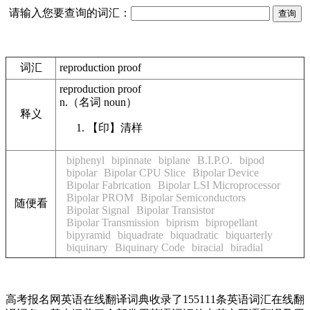
请输入您要查询的词汇：
词汇
reproduction proof
reproduction proof
n.
（名词
noun
）
释义
【印】
清样
biphenyl
bipinnate
biplane
B.I.P.O.
bipod
bipolar
Bipolar CPU Slice
Bipolar Device
Bipolar Fabrication
Bipolar LSI Microprocessor
Bipolar PROM
Bipolar Semiconductors
随便看
Bipolar Signal
Bipolar Transistor
Bipolar Transmission
biprism
bipropellant
bipyramid
biquadrate
biquadratic
biquarterly
biquinary
Biquinary Code
biracial
biradial
高考报名网英语在线翻译词典收录了155111条英语词汇在线翻