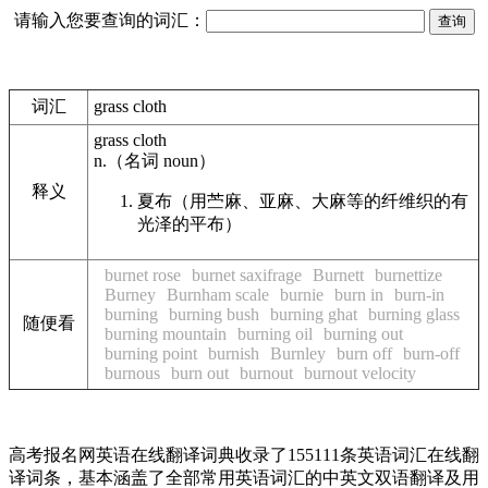
请输入您要查询的词汇：
词汇
grass cloth
grass cloth
n.
（名词
noun
）
释义
夏布（用苎麻、亚麻、大麻等的纤维织的有
光泽的平布）
burnet rose
burnet saxifrage
Burnett
burnettize
Burney
Burnham scale
burnie
burn in
burn-in
burning
burning bush
burning ghat
burning glass
随便看
burning mountain
burning oil
burning out
burning point
burnish
Burnley
burn off
burn-off
burnous
burn out
burnout
burnout velocity
高考报名网英语在线翻译词典收录了155111条英语词汇在线翻
译词条，基本涵盖了全部常用英语词汇的中英文双语翻译及用