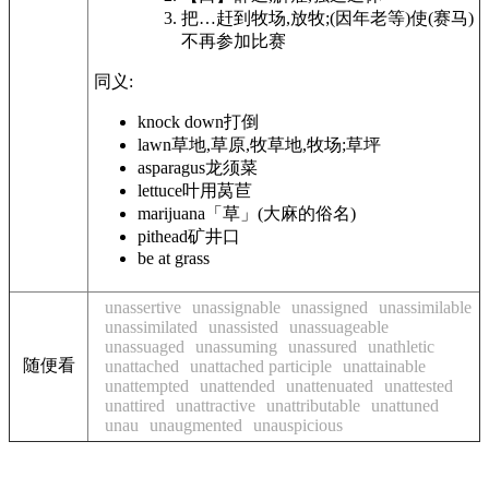
把…赶到牧场,放牧;(因年老等)使(赛马)
不再参加比赛
同义:
knock down
打倒
lawn
草地,草原,牧草地,牧场;草坪
asparagus
龙须菜
lettuce
叶用莴苣
marijuana
「草」(大麻的俗名)
pithead
矿井口
be at
grass
unassertive
unassignable
unassigned
unassimilable
unassimilated
unassisted
unassuageable
unassuaged
unassuming
unassured
unathletic
随便看
unattached
unattached participle
unattainable
unattempted
unattended
unattenuated
unattested
unattired
unattractive
unattributable
unattuned
unau
unaugmented
unauspicious