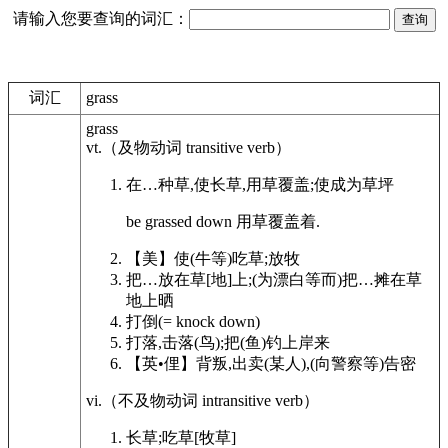
请输入您要查询的词汇：
词汇
grass
grass
vt.
（及物动词
transitive verb
）
在…种草,使长草,用草覆盖;使成为草坪
be
grassed
down 用草覆盖着.
【美】
使(牛等)吃草;放牧
把…放在草[地]上;(为漂白等而)把…摊在草
地上晒
打倒
(= knock down)
打落,击落(鸟);把(鱼)钓上岸来
【英•俚】
背叛,出卖(某人),(向警察等)告密
vi.
（不及物动词
intransitive verb
）
长草;吃草[牧草]