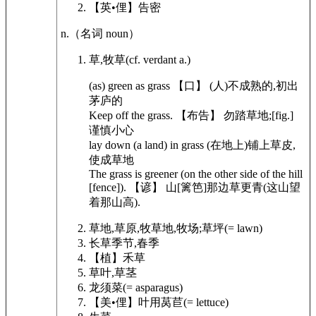
【英•俚】
告密
n.
（名词
noun
）
草,牧草
(cf. verdant a.)
(as) green as
grass
【口】 (人)不成熟的,初出
茅庐的
Keep off the
grass
. 【布告】 勿踏草地;[fig.]
谨慎小心
lay down (a land) in
grass
(在地上)铺上草皮,
使成草地
The
grass
is greener (on the other side of the hill
[fence]). 【谚】 山[篱笆]那边草更青(这山望
着那山高).
草地,草原,牧草地,牧场;草坪
(= lawn)
长草季节,春季
【植】
禾草
草叶,草茎
龙须菜
(= asparagus)
【美•俚】
叶用莴苣
(= lettuce)