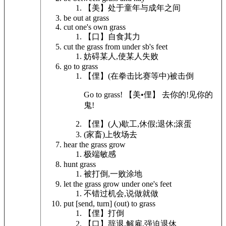
【美】
处于童年与成年之间
be out at
grass
cut one's own
grass
【口】
自食其力
cut the
grass
from under sb's feet
妨碍某人,使某人失败
go to
grass
【俚】
(在拳击比赛等中)被击倒
Go to
grass
! 【美•俚】 去你的!见你的
鬼!
【俚】
(人)歇工,休假;退休;滚蛋
(家畜)上牧场去
hear the
grass
grow
极端敏感
hunt
grass
被打倒,一败涂地
let the
grass
grow under one's feet
不错过机会,说做就做
put [send, turn] (out) to
grass
【俚】
打倒
【口】
辞退,解雇,强迫退休