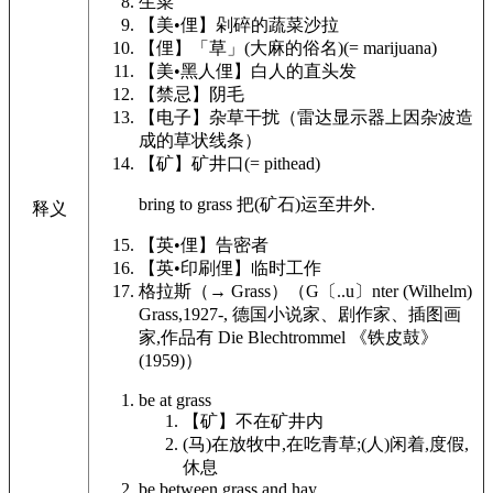
生菜
【美•俚】
剁碎的蔬菜沙拉
【俚】
「草」(大麻的俗名)
(= marijuana)
【美•黑人俚】
白人的直头发
【禁忌】
阴毛
【电子】
杂草干扰（雷达显示器上因杂波造
成的草状线条）
【矿】
矿井口
(= pithead)
bring to
grass
把(矿石)运至井外.
释义
【英•俚】
告密者
【英•印刷俚】
临时工作
格拉斯（
→
Grass
）（G〔..u〕
nter
(Wilhelm)
Grass
,1927-, 德国小说家、剧作家、插图画
家,作品有 Die
Blechtrommel
《铁皮鼓》
(1959)）
be at
grass
【矿】
不在矿井内
(马)在放牧中,在吃青草;(人)闲着,度假,
休息
be between
grass
and hay