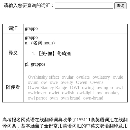
请输入您要查询的词汇：
词汇
grappo
grappo
n.
（名词
noun
）
释义
【美•俚】
葡萄酒
pl. grappos
Ovshinsky effect
ovular
ovulate
ovulatory
ovule
ovum
ow
owe
owelty
Owen
Owens
随便看
Owen Stanley Range
OWI
owing
owing to
owl
owlclover
owlet
owlish
owl-light
owl monkey
owl parrot
own
own brand
own-brand
高考报名网英语在线翻译词典收录了155111条英语词汇在线翻
译词条，基本涵盖了全部常用英语词汇的中英文双语翻译及用