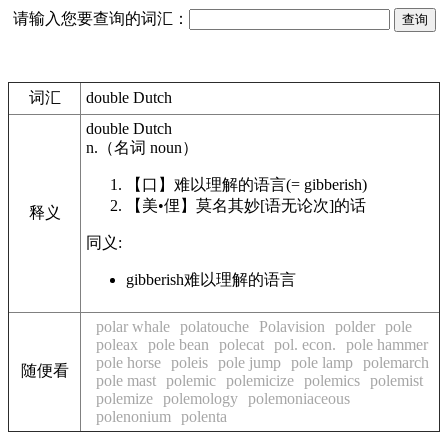
请输入您要查询的词汇：
词汇
double Dutch
double Dutch
n.
（名词
noun
）
【口】
难以理解的语言
(= gibberish)
【美•俚】
莫名其妙[语无论次]的话
释义
同义:
gibberish
难以理解的语言
polar whale
polatouche
Polavision
polder
pole
poleax
pole bean
polecat
pol. econ.
pole hammer
pole horse
poleis
pole jump
pole lamp
polemarch
随便看
pole mast
polemic
polemicize
polemics
polemist
polemize
polemology
polemoniaceous
polenonium
polenta