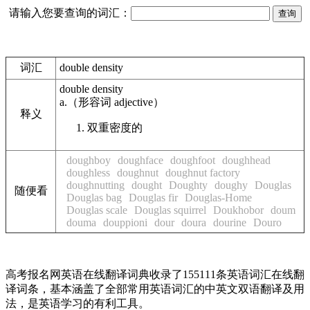
请输入您要查询的词汇：
词汇
double density
double density
a.
（形容词
adjective
）
释义
双重密度的
doughboy
doughface
doughfoot
doughhead
doughless
doughnut
doughnut factory
doughnutting
dought
Doughty
doughy
Douglas
随便看
Douglas bag
Douglas fir
Douglas-Home
Douglas scale
Douglas squirrel
Doukhobor
doum
douma
douppioni
dour
doura
dourine
Douro
高考报名网英语在线翻译词典收录了155111条英语词汇在线翻
译词条，基本涵盖了全部常用英语词汇的中英文双语翻译及用
法，是英语学习的有利工具。