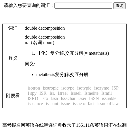
请输入您要查询的词汇：
词汇
double decomposition
double decomposition
n.
（名词
noun
）
【化】
复分解,交互分解
(= metathesis)
释义
同义:
metathesis
复分解,交互分解
isotron
isotropic
isotype
isotypic
isozyme
ISP
I spy
ISR
Isr.
Israel
Israeli
Israelite
Israfil
随便看
ISRD
Isro
Issa
Issachar
issei
ISSN
issuable
issuance
issuant
issue
issue of fact
issue of law
高考报名网英语在线翻译词典收录了155111条英语词汇在线翻