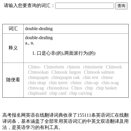
请输入您要查询的词汇：
词汇
double-dealing
double-dealing
a., n.
释义
口是心非(的),两面派行为(的)
Chino-
Chinoform
chinois
chinoiserie
Chinook
Chinookan
Chinook Jargon
Chinook salmon
chinquapin
chinquapin oak
chin rest
chinse
随便看
chin strap
chin turret
chintz
chin-up
chin-wag
chinwag
chionodoxa
Chios
chip
chip basket
chipboard
chip card
chip carving
高考报名网英语在线翻译词典收录了155111条英语词汇在线翻
译词条，基本涵盖了全部常用英语词汇的中英文双语翻译及用
法，是英语学习的有利工具。