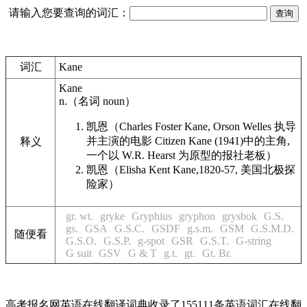
请输入您要查询的词汇：
词汇
Kane
Kane
n.
（名词
noun
）
凯恩（Charles Foster
Kane
, Orson Welles 执导
并主演的电影 Citizen
Kane
(1941)中的主角,
释义
一个以 W.R. Hearst 为原型的报社老板）
凯恩（Elisha Kent
Kane
,1820-57, 美国北极探
险家）
gr. wt.
gryke
Gryphius
gryphon
grysbok
G.S.
gs.
GSA
G.S.C.
GSDF
g.s.m.
GSM
G.S.M.D.
随便看
G.S.O.
G.S.P.
g-spot
GSR
G.S.T.
G-string
G suit
GSV
G & T
g.t.
gt.
Gt. Br.
高考报名网英语在线翻译词典收录了155111条英语词汇在线翻