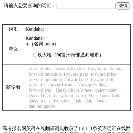
请输入您要查询的词汇：
词汇
Kandahar
Kandahar
n.
（名词
noun
）
释义
坎大哈（阿富汗南部通商城市）
forward line
forward-looking
forward marketing
forward mutation
forward pass
forward price
forward quotation
forward rate
forward roll
forwards
forward scatter
forward voltage
随便看
forward wall
Daisy Chain Wheel
daisy cutter
Daisy Duck
daisy ham
Daisy Mae
Daisy Miller
daisy tree
daisy wheel
dak
Dak.
Dakar
dak bungalow
高考报名网英语在线翻译词典收录了155111条英语词汇在线翻