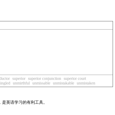
ductor
superior
superior conjunction
superior court
ingled
unmirthful
unmissable
unmistakable
unmistaken
法，是英语学习的有利工具。