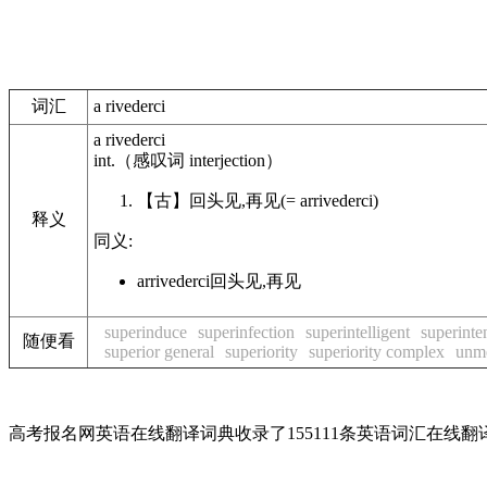
词汇
a rivederci
a rivederci
int.
（感叹词
interjection
）
【古】
回头见,再见
(= arrivederci)
释义
同义:
arrivederci
回头见,再见
superinduce
superinfection
superintelligent
superinte
随便看
superior general
superiority
superiority complex
unme
高考报名网英语在线翻译词典收录了155111条英语词汇在