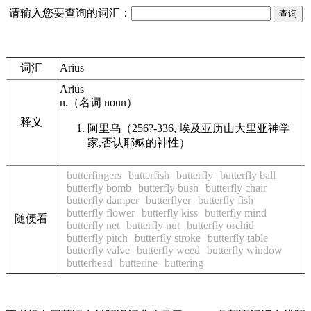
请输入您要查询的词汇：
词汇
Arius
Arius
n.
（名词
noun
）
释义
阿里乌（256?-336, 埃及亚历山大里亚神学
家,否认耶稣的神性）
butterfingers
butterfish
butterfly
butterfly ball
butterfly bomb
butterfly bush
butterfly chair
butterfly damper
butterflyer
butterfly fish
butterfly flower
butterfly kiss
butterfly mind
随便看
butterfly net
butterfly nut
butterfly orchid
butterfly pitch
butterfly stroke
butterfly table
butterfly valve
butterfly weed
butterfly window
butterhead
butterine
buttering