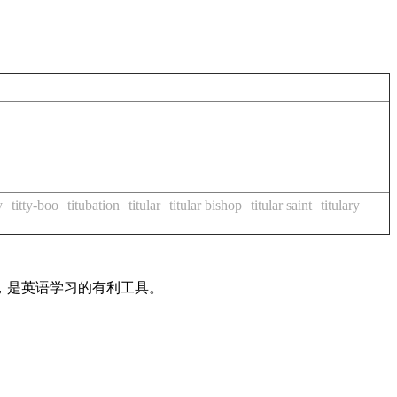
y
titty-boo
titubation
titular
titular bishop
titular saint
titulary
法，是英语学习的有利工具。