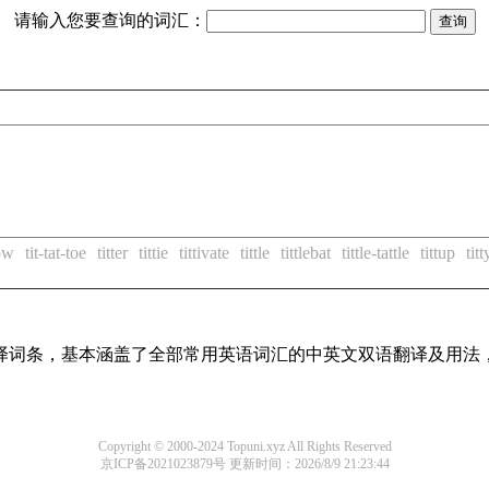
请输入您要查询的词汇：
how
tit-tat-toe
titter
tittie
tittivate
tittle
tittlebat
tittle-tattle
tittup
titt
线翻译词条，基本涵盖了全部常用英语词汇的中英文双语翻译及用
Copyright © 2000-2024 Topuni.xyz All Rights Reserved
京ICP备2021023879号
更新时间：2026/8/9 21:23:44