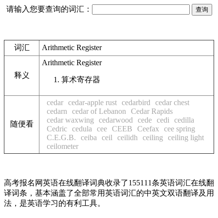
请输入您要查询的词汇：
词汇
Arithmetic Register
Arithmetic Register
释义
算术寄存器
cedar
cedar-apple rust
cedarbird
cedar chest
cedarn
cedar of Lebanon
Cedar Rapids
cedar waxwing
cedarwood
cede
cedi
cedilla
随便看
Cedric
cedula
cee
CEEB
Ceefax
cee spring
C.E.G.B.
ceiba
ceil
ceilidh
ceiling
ceiling light
ceilometer
高考报名网英语在线翻译词典收录了155111条英语词汇在线翻
译词条，基本涵盖了全部常用英语词汇的中英文双语翻译及用
法，是英语学习的有利工具。