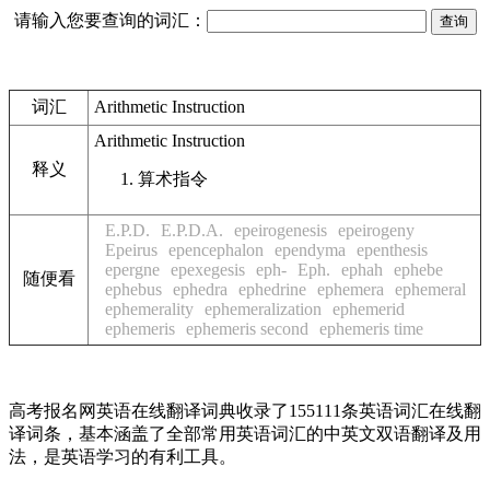
请输入您要查询的词汇：
词汇
Arithmetic Instruction
Arithmetic Instruction
释义
算术指令
E.P.D.
E.P.D.A.
epeirogenesis
epeirogeny
Epeirus
epencephalon
ependyma
epenthesis
epergne
epexegesis
eph-
Eph.
ephah
ephebe
随便看
ephebus
ephedra
ephedrine
ephemera
ephemeral
ephemerality
ephemeralization
ephemerid
ephemeris
ephemeris second
ephemeris time
高考报名网英语在线翻译词典收录了155111条英语词汇在线翻
译词条，基本涵盖了全部常用英语词汇的中英文双语翻译及用
法，是英语学习的有利工具。