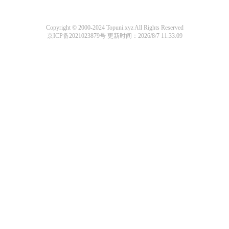
Copyright © 2000-2024 Topuni.xyz All Rights Reserved
京ICP备2021023879号
更新时间：2026/8/7 11:33:09