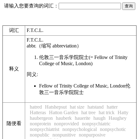
请输入您要查询的词汇：
词汇
F.T.C.L.
F.T.C.L.
abbr.
（缩写
abbreviation
）
伦敦三一音乐学院院士
(= Fellow of Trinity
College of Music, London)
释义
同义:
Fellow of Trinity College of Music, London
伦
敦三一音乐学院院士
hatred
Hatshepsut
hat size
hatstand
hatter
Hatteras
Hatton Garden
hat tree
hat trick
Hatty
haubergeon
hauberk
hauerite
haugh
Haughey
随便看
nonprotein
nonprovided
nonpsychiatric
nonpsychiatrist
nonpsychological
nonpsychotic
nonpublic
nonpunitive
nonpurposive