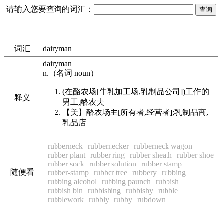
请输入您要查询的词汇：
词汇
dairyman
dairyman
n.
（名词
noun
）
(在酪农场[牛乳加工场,乳制品公司])工作的
释义
男工,酪农夫
【美】
酪农场主[所有者,经营者];乳制品商,
乳品店
rubberneck
rubbernecker
rubberneck wagon
rubber plant
rubber ring
rubber sheath
rubber shoe
rubber sock
rubber solution
rubber stamp
随便看
rubber-stamp
rubber tree
rubbery
rubbing
rubbing alcohol
rubbing paunch
rubbish
rubbish bin
rubbishing
rubbishy
rubble
rubblework
rubbly
rubby
rubdown