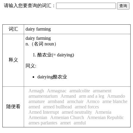
请输入您要查询的词汇：
词汇
dairy farming
dairy farming
n.
（名词
noun
）
酪农业
(= dairying)
释义
同义:
dairying
酪农业
Armagh
Armagnac
armalcolite
armament
armamentarium
Armand
arm and a leg
Armando
armature
armband
armchair
Armco
arme blanche
随便看
armed
armed bullhead
armed forces
Armed Interrupt
armed neutrality
Armenia
Armenian
Armenian Church
Armenian Republic
armes parlantes
armet
armful