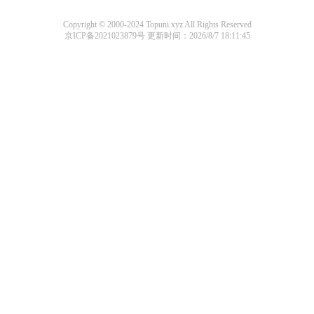
Copyright © 2000-2024 Topuni.xyz All Rights Reserved
京ICP备2021023879号
更新时间：2026/8/7 18:11:45