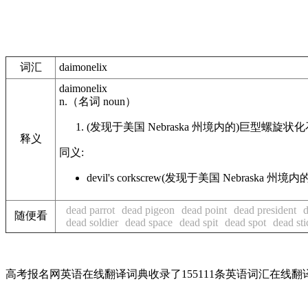
词汇
daimonelix
daimonelix
n.
（名词
noun
）
(发现于美国 Nebraska 州境内的)巨型螺旋状
释义
同义:
devil's corkscrew
(发现于美国 Nebraska 州
dead parrot
dead pigeon
dead point
dead president
d
随便看
dead soldier
dead space
dead spit
dead spot
dead sti
高考报名网英语在线翻译词典收录了155111条英语词汇在