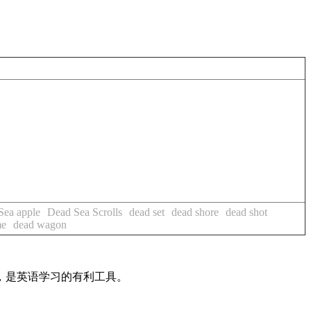
Sea apple
Dead Sea Scrolls
dead set
dead shore
dead shot
me
dead wagon
法，是英语学习的有利工具。