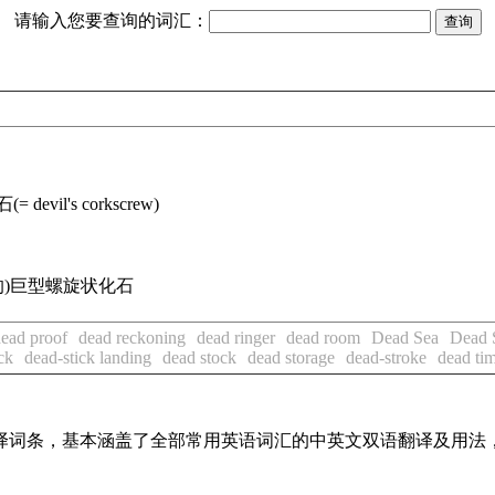
请输入您要查询的词汇：
化石
(= devil's corkscrew)
境内的)巨型螺旋状化石
ead proof
dead reckoning
dead ringer
dead room
Dead Sea
Dead 
ck
dead-stick landing
dead stock
dead storage
dead-stroke
dead ti
线翻译词条，基本涵盖了全部常用英语词汇的中英文双语翻译及用