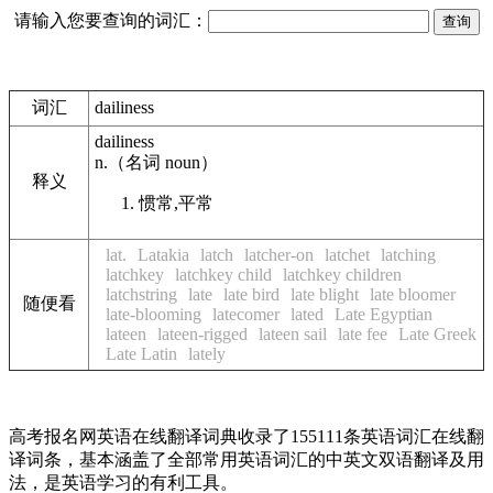
请输入您要查询的词汇：
词汇
dailiness
dailiness
n.
（名词
noun
）
释义
惯常,平常
lat.
Latakia
latch
latcher-on
latchet
latching
latchkey
latchkey child
latchkey children
latchstring
late
late bird
late blight
late bloomer
随便看
late-blooming
latecomer
lated
Late Egyptian
lateen
lateen-rigged
lateen sail
late fee
Late Greek
Late Latin
lately
高考报名网英语在线翻译词典收录了155111条英语词汇在线翻
译词条，基本涵盖了全部常用英语词汇的中英文双语翻译及用
法，是英语学习的有利工具。