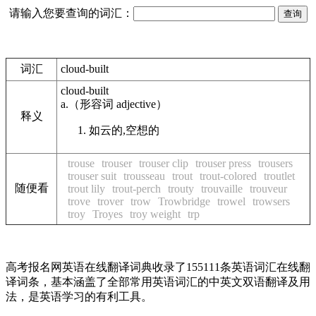
请输入您要查询的词汇：
词汇
cloud-built
cloud-built
a.
（形容词
adjective
）
释义
如云的,空想的
trouse
trouser
trouser clip
trouser press
trousers
trouser suit
trousseau
trout
trout-colored
troutlet
随便看
trout lily
trout-perch
trouty
trouvaille
trouveur
trove
trover
trow
Trowbridge
trowel
trowsers
troy
Troyes
troy weight
trp
高考报名网英语在线翻译词典收录了155111条英语词汇在线翻
译词条，基本涵盖了全部常用英语词汇的中英文双语翻译及用
法，是英语学习的有利工具。