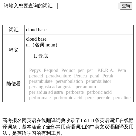
请输入您要查询的词汇：
词汇
cloud base
cloud base
n.
（名词
noun
）
释义
云底
Pepys
Pequod
Pequot
per
per-
P.E.R.A.
Pera
peracid
peradventure
Peraea
perai
Perak
perambulate
perambulation
perambulator
随便看
per angusta ad augusta
per annum
per ardua ad astra
perborate
perboric acid
perbromate
perbromic acid
perc
percale
percaline
高考报名网英语在线翻译词典收录了155111条英语词汇在线翻
译词条，基本涵盖了全部常用英语词汇的中英文双语翻译及用
法，是英语学习的有利工具。