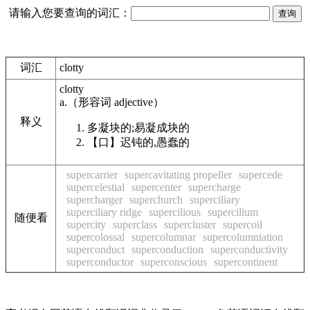
请输入您要查询的词汇：
词汇
clotty
clotty
a.
（形容词
adjective
）
释义
多凝块的;易凝成块的
【口】
迟钝的,愚蠢的
supercarrier
supercavitating propeller
supercede
supercelestial
supercenter
supercharge
supercharger
superchurch
superciliary
superciliary ridge
supercilious
supercilium
随便看
supercity
superclass
supercluster
supercoil
supercolossal
supercolumnar
supercolumniation
superconduct
superconduction
superconductivity
superconductor
superconscious
supercontinent