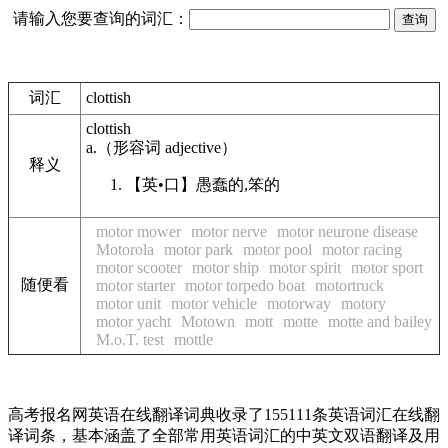
请输入您要查询的词汇：
词汇
clottish
clottish
a.
（形容词
adjective
）
释义
【英•口】
愚蠢的,笨的
motor mower
motor nerve
motor neurone disease
Motorola
motor park
motor pool
motor racing
motor scooter
motor ship
motor spirit
motor sport
随便看
motor starter
motor torpedo boat
motortruck
motor unit
motor vehicle
motorway
motory
motor yacht
Motown
mott
motte
motte and bailey
M.o.T. test
mottle
高考报名网英语在线翻译词典收录了155111条英语词汇在线翻
译词条，基本涵盖了全部常用英语词汇的中英文双语翻译及用