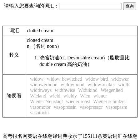
请输入您要查询的词汇：
词汇
clotted cream
clotted cream
n.
（名词
noun
）
释义
浓缩奶油
(cf. Devonshire cream)
（脂肪量比
double cream 高的奶油）
widow
widow bewitched
widow bird
widower
widowerhood
widowhood
widow-maker
width
widthways
widthwise
Widukind
Wiegenlied
随便看
Wieland
wield
wieldy
Wien
wiener
Wiener Neustadt
wiener roast
Wiener schnitzel
vasomotor
vasopressin
vasopressor
vasospasm
vasotocin
高考报名网英语在线翻译词典收录了155111条英语词汇在线翻