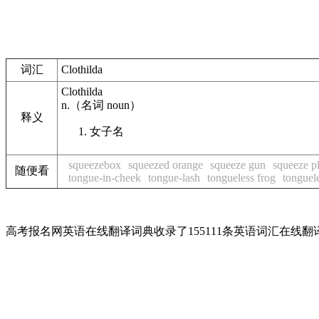
词汇
Clothilda
Clothilda
n.
（名词
noun
）
释义
女子名
squeezebox
squeezed orange
squeeze gun
squeeze p
随便看
tongue-in-cheek
tongue-lash
tongueless frog
tonguel
高考报名网英语在线翻译词典收录了155111条英语词汇在