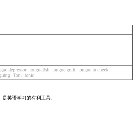
ngue depressor
tonguefish
tongue graft
tongue in cheek
guing
Toni
tonic
法，是英语学习的有利工具。