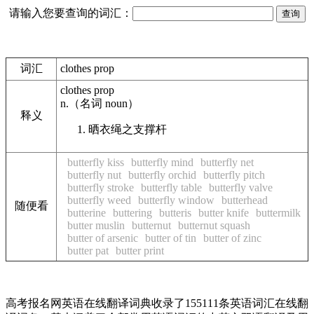
请输入您要查询的词汇：
词汇
clothes prop
clothes prop
n.
（名词
noun
）
释义
晒衣绳之支撑杆
butterfly kiss
butterfly mind
butterfly net
butterfly nut
butterfly orchid
butterfly pitch
butterfly stroke
butterfly table
butterfly valve
butterfly weed
butterfly window
butterhead
随便看
butterine
buttering
butteris
butter knife
buttermilk
butter muslin
butternut
butternut squash
butter of arsenic
butter of tin
butter of zinc
butter pat
butter print
高考报名网英语在线翻译词典收录了155111条英语词汇在线翻