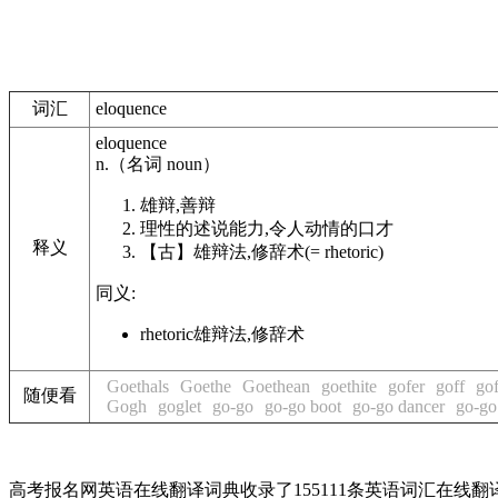
词汇
eloquence
eloquence
n.
（名词
noun
）
雄辩,善辩
理性的述说能力,令人动情的口才
释义
【古】
雄辩法,修辞术
(= rhetoric)
同义:
rhetoric
雄辩法,修辞术
Goethals
Goethe
Goethean
goethite
gofer
goff
gof
随便看
Gogh
goglet
go-go
go-go boot
go-go dancer
go-go
高考报名网英语在线翻译词典收录了155111条英语词汇在