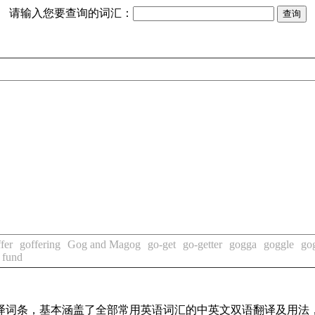
请输入您要查询的词汇：
fer
goffering
Gog and Magog
go-get
go-getter
gogga
goggle
go
 fund
线翻译词条，基本涵盖了全部常用英语词汇的中英文双语翻译及用