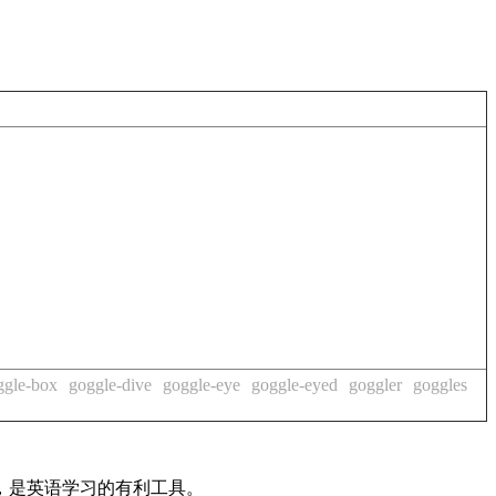
ggle-box
goggle-dive
goggle-eye
goggle-eyed
goggler
goggles
法，是英语学习的有利工具。