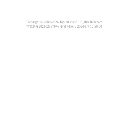
Copyright © 2000-2024 Topuni.xyz All Rights Reserved
京ICP备2021023879号
更新时间：2026/8/7 12:56:00