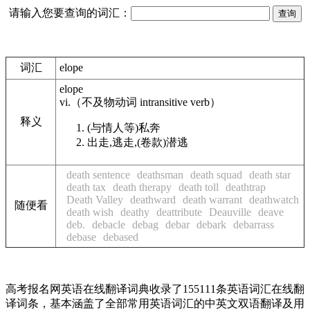
请输入您要查询的词汇：
词汇
elope
elope
vi.
（不及物动词
intransitive verb
）
释义
(与情人等)私奔
出走,逃走,(卷款)潜逃
death sentence
deathsman
death squad
death star
death tax
death therapy
death toll
deathtrap
Death Valley
deathward
death warrant
deathwatch
随便看
death wish
deathy
deattribute
Deauville
deave
deb.
debacle
debag
debar
debark
debarrass
debase
debased
高考报名网英语在线翻译词典收录了155111条英语词汇在线翻
译词条，基本涵盖了全部常用英语词汇的中英文双语翻译及用