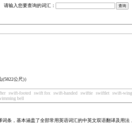
请输入您要查询的词汇：
(5822公尺)）
fter
swift-footed
swift fox
swift-handed
swiftie
swiftlet
swift-win
wimming bell
线翻译词条，基本涵盖了全部常用英语词汇的中英文双语翻译及用