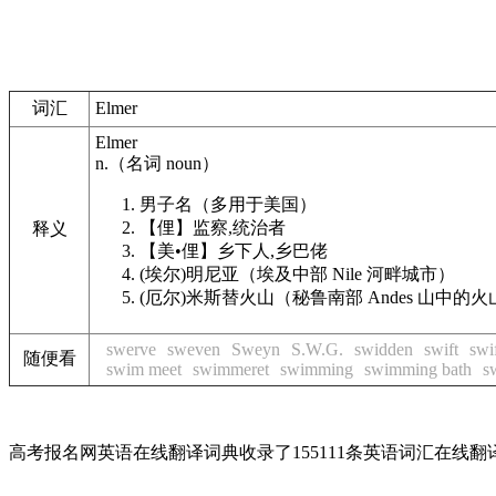
词汇
Elmer
Elmer
n.
（名词
noun
）
男子名（多用于美国）
【俚】
监察,统治者
释义
【美•俚】
乡下人,乡巴佬
(埃尔)明尼亚（埃及中部 Nile 河畔城市）
(厄尔)米斯替火山（秘鲁南部 Andes 山中的火山
swerve
sweven
Sweyn
S.W.G.
swidden
swift
swi
随便看
swim meet
swimmeret
swimming
swimming bath
s
高考报名网英语在线翻译词典收录了155111条英语词汇在