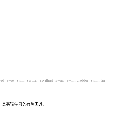
ged
swig
swill
swiller
swilling
swim
swim bladder
swim fin
法，是英语学习的有利工具。