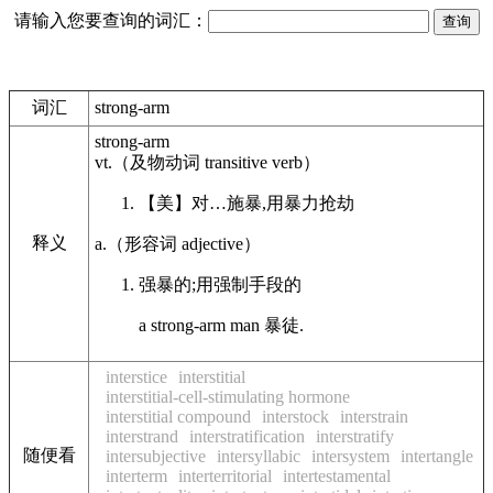
请输入您要查询的词汇：
词汇
strong-arm
strong-arm
vt.
（及物动词
transitive verb
）
【美】
对…施暴,用暴力抢劫
释义
a.
（形容词
adjective
）
强暴的;用强制手段的
a strong-arm man 暴徒.
interstice
interstitial
interstitial-cell-stimulating hormone
interstitial compound
interstock
interstrain
interstrand
interstratification
interstratify
随便看
intersubjective
intersyllabic
intersystem
intertangle
interterm
interterritorial
intertestamental