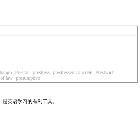
chango
Preston
prestress
prestressed concrete
Prestwich
 of law
presumptive
法，是英语学习的有利工具。