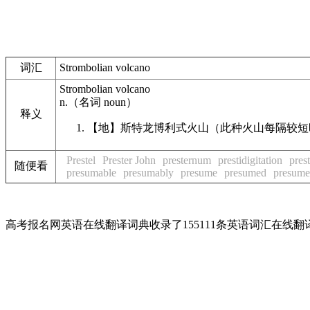
词汇
Strombolian volcano
Strombolian volcano
n.
（名词
noun
）
释义
【地】
斯特龙博利式火山（此种火山每隔较短
Prestel
Prester John
presternum
prestidigitation
pres
随便看
presumable
presumably
presume
presumed
presume
高考报名网英语在线翻译词典收录了155111条英语词汇在