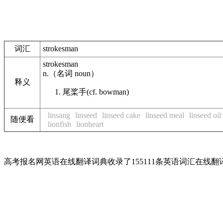
词汇
strokesman
strokesman
n.
（名词
noun
）
释义
尾桨手
(cf. bowman)
linsang
linseed
linseed cake
linseed meal
linseed oil
随便看
lionfish
lionheart
高考报名网英语在线翻译词典收录了155111条英语词汇在