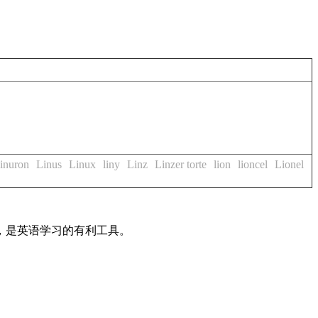
linuron
Linus
Linux
liny
Linz
Linzer torte
lion
lioncel
Lionel
法，是英语学习的有利工具。