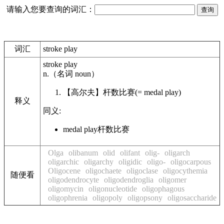
请输入您要查询的词汇：
词汇
stroke play
stroke play
n.
（名词
noun
）
【高尔夫】
杆数比赛
(= medal play)
释义
同义:
medal play
杆数比赛
Olga
olibanum
olid
olifant
olig-
oligarch
oligarchic
oligarchy
oligidic
oligo-
oligocarpous
Oligocene
oligochaete
oligoclase
oligocythemia
随便看
oligodendrocyte
oligodendroglia
oligomer
oligomycin
oligonucleotide
oligophagous
oligophrenia
oligopoly
oligopsony
oligosaccharide