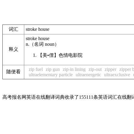
词汇
stroke house
stroke house
n.
（名词
noun
）
释义
【美•俚】
色情电影院
zip fuel
zip gun
zip-in lining
zip-out
zipper
zipper 
随便看
ultraelementary particle
ultraenergetic
ultraexclusive
高考报名网英语在线翻译词典收录了155111条英语词汇在