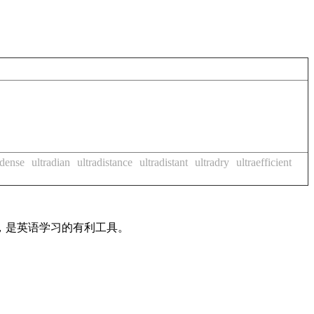
adense
ultradian
ultradistance
ultradistant
ultradry
ultraefficient
法，是英语学习的有利工具。