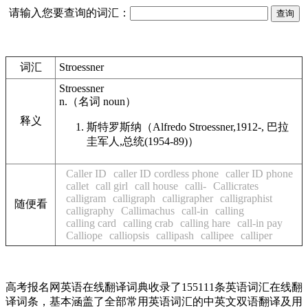
请输入您要查询的词汇：
词汇
Stroessner
Stroessner
n.
（名词
noun
）
释义
斯特罗斯纳（
Alfredo
Stroessner
,1912-, 巴拉
圭军人,总统(1954-89)）
Caller ID
caller ID cordless phone
caller ID phone
callet
call girl
call house
calli-
Callicrates
calligram
calligraph
calligrapher
calligraphist
随便看
calligraphy
Callimachus
call-in
calling
calling card
calling crab
calling hare
call-in pay
Calliope
calliopsis
callipash
callipee
calliper
高考报名网英语在线翻译词典收录了155111条英语词汇在线翻
译词条，基本涵盖了全部常用英语词汇的中英文双语翻译及用