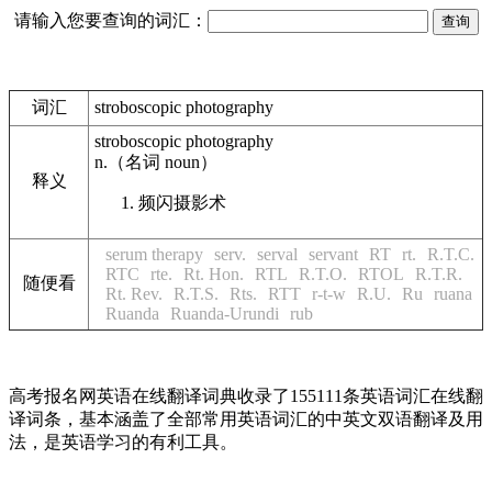
请输入您要查询的词汇：
词汇
stroboscopic photography
stroboscopic photography
n.
（名词
noun
）
释义
频闪摄影术
serum therapy
serv.
serval
servant
RT
rt.
R.T.C.
RTC
rte.
Rt. Hon.
RTL
R.T.O.
RTOL
R.T.R.
随便看
Rt. Rev.
R.T.S.
Rts.
RTT
r-t-w
R.U.
Ru
ruana
Ruanda
Ruanda-Urundi
rub
高考报名网英语在线翻译词典收录了155111条英语词汇在线翻
译词条，基本涵盖了全部常用英语词汇的中英文双语翻译及用
法，是英语学习的有利工具。