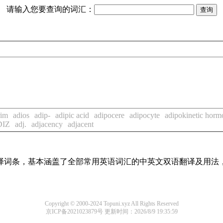
请输入您要查询的词汇：
rim
adios
adip-
adipic acid
adipocere
adipocyte
adipokinetic horm
DIZ
adj.
adjacency
adjacent
线翻译词条，基本涵盖了全部常用英语词汇的中英文双语翻译及用
Copyright © 2000-2024 Topuni.xyz All Rights Reserved
京ICP备2021023879号
更新时间：2026/8/9 19:35:59