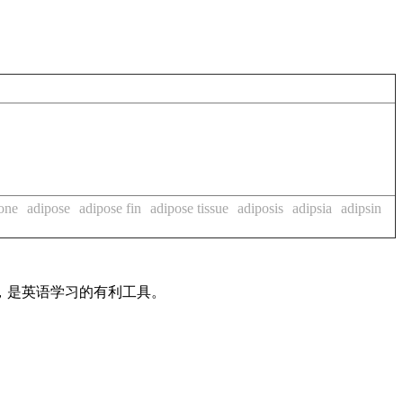
one
adipose
adipose fin
adipose tissue
adiposis
adipsia
adipsin
法，是英语学习的有利工具。