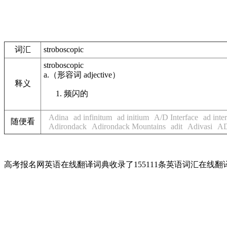
词汇
stroboscopic
stroboscopic
a.
（形容词
adjective
）
释义
频闪的
Adina
ad infinitum
ad initium
A/D Interface
ad inte
随便看
Adirondack
Adirondack Mountains
adit
Adivasi
A
高考报名网英语在线翻译词典收录了155111条英语词汇在