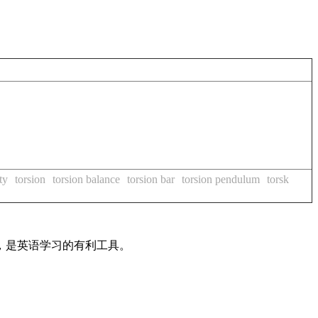
ity
torsion
torsion balance
torsion bar
torsion pendulum
torsk
法，是英语学习的有利工具。