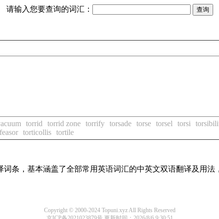
请输入您要查询的词汇：
 vacuum
torrid
torrid zone
torrify
torsade
torse
torsel
torsi
torsibil
-feasor
torticollis
tortile
线翻译词条，基本涵盖了全部常用英语词汇的中英文双语翻译及用
Copyright © 2000-2024 Topuni.xyz All Rights Reserved
京ICP备2021023879号
更新时间：2026/8/6 9:30:51