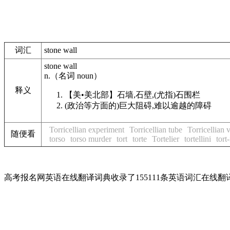
词汇
stone wall
stone wall
n.
（名词
noun
）
释义
【美•美北部】
石墙,石壁,(尤指)石围栏
(政治等方面的)巨大阻碍,难以逾越的障碍
Torricellian experiment
Torricellian tube
Torricellian
随便看
torso
torso murder
tort
torte
Tortelier
tortellini
tort
高考报名网英语在线翻译词典收录了155111条英语词汇在