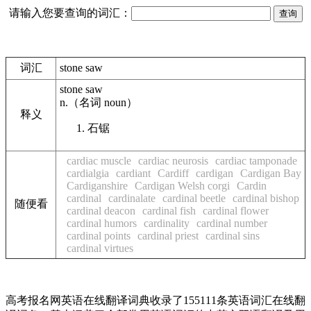
请输入您要查询的词汇：
词汇
stone saw
stone saw
n.
（名词
noun
）
释义
石锯
cardiac muscle
cardiac neurosis
cardiac tamponade
cardialgia
cardiant
Cardiff
cardigan
Cardigan Bay
Cardiganshire
Cardigan Welsh corgi
Cardin
cardinal
cardinalate
cardinal beetle
cardinal bishop
随便看
cardinal deacon
cardinal fish
cardinal flower
cardinal humors
cardinality
cardinal number
cardinal points
cardinal priest
cardinal sins
cardinal virtues
高考报名网英语在线翻译词典收录了155111条英语词汇在线翻