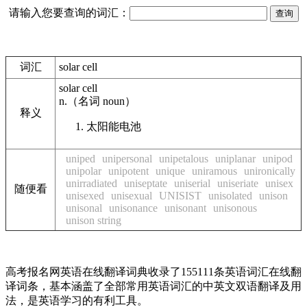
请输入您要查询的词汇：
词汇
solar cell
solar cell
n.
（名词
noun
）
释义
太阳能电池
uniped
unipersonal
unipetalous
uniplanar
unipod
unipolar
unipotent
unique
uniramous
unironically
unirradiated
uniseptate
uniserial
uniseriate
unisex
随便看
unisexed
unisexual
UNISIST
unisolated
unison
unisonal
unisonance
unisonant
unisonous
unison string
高考报名网英语在线翻译词典收录了155111条英语词汇在线翻
译词条，基本涵盖了全部常用英语词汇的中英文双语翻译及用
法，是英语学习的有利工具。