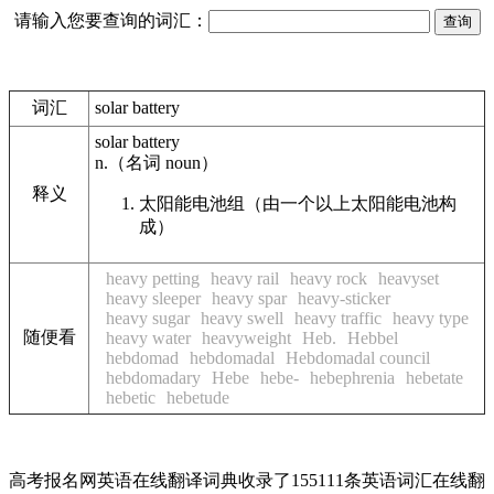
请输入您要查询的词汇：
词汇
solar battery
solar battery
n.
（名词
noun
）
释义
太阳能电池组（由一个以上太阳能电池构
成）
heavy petting
heavy rail
heavy rock
heavyset
heavy sleeper
heavy spar
heavy-sticker
heavy sugar
heavy swell
heavy traffic
heavy type
随便看
heavy water
heavyweight
Heb.
Hebbel
hebdomad
hebdomadal
Hebdomadal council
hebdomadary
Hebe
hebe-
hebephrenia
hebetate
hebetic
hebetude
高考报名网英语在线翻译词典收录了155111条英语词汇在线翻