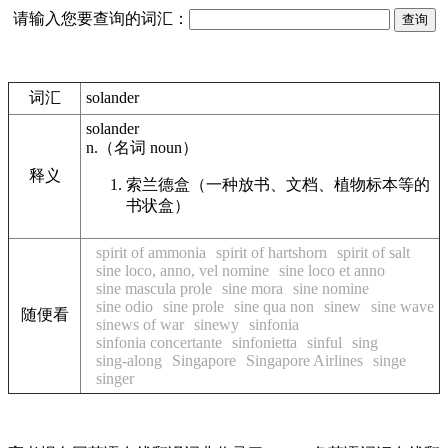
请输入您要查询的词汇：
词汇
solander
solander
n.
（名词
noun
）
释义
索兰德盒（一种放书、文档、植物标本等的
书状盒）
spirit of ammonia
spirit of hartshorn
spirit of salt
sine loco, anno, vel nomine
sine loco et anno
sine mascula prole
sine mora
sine nomine
sine odio
sine prole
sine qua non
sinew
sine wave
随便看
sinews of war
sinewy
sinfonia
sinfonia concertante
sinfonietta
sinful
sing
sing-along
Singapore
Singapore Airlines
singe
singer