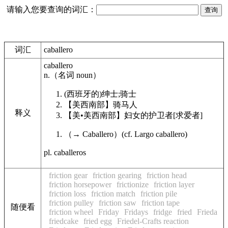
请输入您要查询的词汇：
词汇
caballero
caballero
n.
（名词
noun
）
(西班牙的)绅士;骑士
【美西南部】
骑马人
释义
【美•美西南部】
妇女的护卫者[求爱者]
（
→
Caballero
）
(cf. Largo
caballero
)
pl. caballeros
friction gear
friction gearing
friction head
friction horsepower
frictionize
friction layer
friction loss
friction match
friction pile
friction pulley
friction saw
friction tape
随便看
friction wheel
Friday
Fridays
fridge
fried
Frieda
friedcake
fried egg
Friedel-Crafts reaction