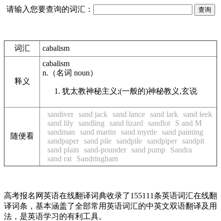
请输入您要查询的词汇：
词汇
cabalism
cabalism
n.
（名词
noun
）
释义
犹太教神秘主义;(一般的)神秘教义,玄说
sandiver
sand jack
sand lance
sand lark
sand leek
sand lily
sandling
sand lizard
sandlot
S and M
sandman
sand martin
sand myrtle
sand painting
随便看
sandpaper
sand pile
sandpile
sandpiper
sandpit
sand plain
sand-pounder
sand pump
Sandra
sand rat
Sandringham
高考报名网英语在线翻译词典收录了155111条英语词汇在线翻
译词条，基本涵盖了全部常用英语词汇的中英文双语翻译及用
法，是英语学习的有利工具。