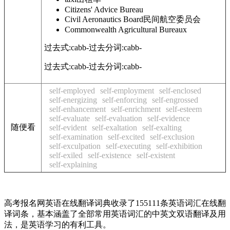
Citizens
' Advice Bureau
Civil Aeronautics Board
民间航空委员会
Commonwealth Agricultural Bureaux
过去式:
cabb-
过去分词:
cabb-
过去式:
cabb-
过去分词:
cabb-
self-employed
self-employment
self-enclosed
self-energizing
self-enforcing
self-engrossed
self-enhancement
self-enrichment
self-esteem
self-evaluate
self-evaluation
self-evidence
随便看
self-evident
self-exaltation
self-exalting
self-examination
self-excited
self-exclusion
self-exculpation
self-executing
self-exhibition
self-exiled
self-existence
self-existent
self-explaining
高考报名网英语在线翻译词典收录了155111条英语词汇在线翻
译词条，基本涵盖了全部常用英语词汇的中英文双语翻译及用
法，是英语学习的有利工具。