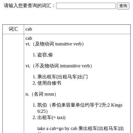
请输入您要查询的词汇：
词汇
cab
cab
vt.
（及物动词
transitive verb
）
盗窃,偷
vi.
（不及物动词
intransitive verb
）
乘出租车[出租马车]出门
使用自修书
n.
（名词
noun
）
凯伯（希伯来容量单位约等于2升;2 Kings
6:25）
出租车
(= taxi)
take a
cab
=go by
cab
乘出租车[出租马车]出