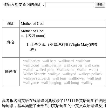
请输入您要查询的词汇：
词汇
Mother of God
Mother of God
n.
（名词
noun
）
释义
上帝之母（圣母玛利亚(Virgin Mary)的尊
称）
wall barley
wall bars
wallboard
wallchart
wall cloud
wallcovering
wall creeper
wall cress
walled
walled plain
Wallenstein
Waller
wallet
随便看
Wallet Skeezix
walleye
walleyed
walleye pollack
walleye surfperch
wall fern
wallflower
wall fruit
wall game
wall hanging
wall-hung
walling
高考报名网英语在线翻译词典收录了155111条英语词汇在线翻
译词条，基本涵盖了全部常用英语词汇的中英文双语翻译及用