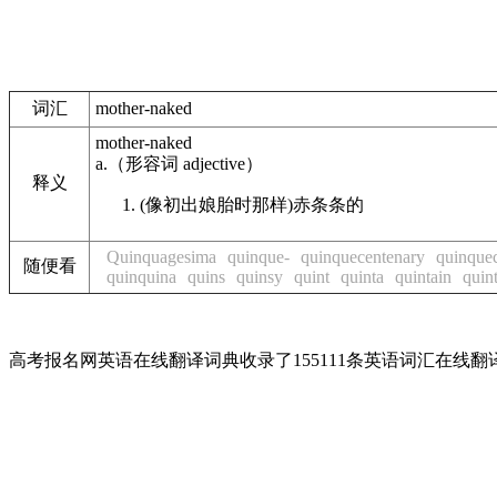
词汇
mother-naked
mother-naked
a.
（形容词
adjective
）
释义
(像初出娘胎时那样)赤条条的
Quinquagesima
quinque-
quinquecentenary
quinquec
随便看
quinquina
quins
quinsy
quint
quinta
quintain
quint
高考报名网英语在线翻译词典收录了155111条英语词汇在