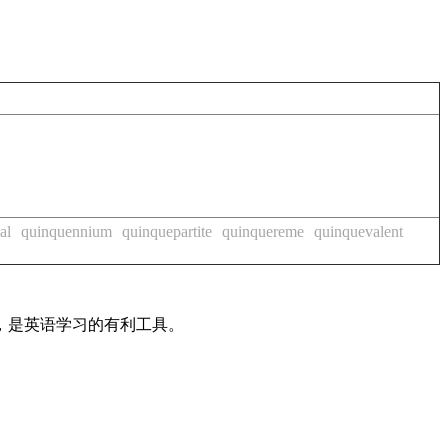
al
quinquennium
quinquepartite
quinquereme
quinquevalent
法，是英语学习的有利工具。